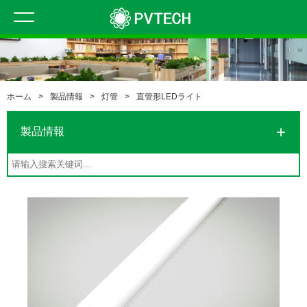
ホーム
>
製品情報
>
灯管
>
直管形LEDライト
製品情報