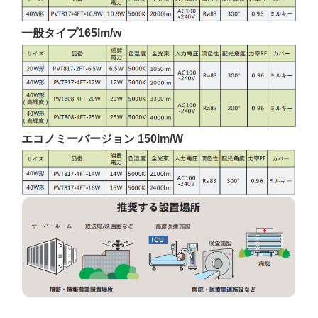
一般タイプ165lm/w
エコノミーバージョン 150lm/W