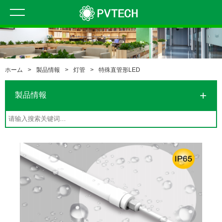
ホーム
>
製品情報
>
灯管
>
特殊直管形LED
製品情報