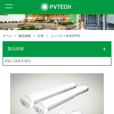
ホーム
>
製品情報
>
灯管
>
コンパクト蛍光灯FPL
製品情報