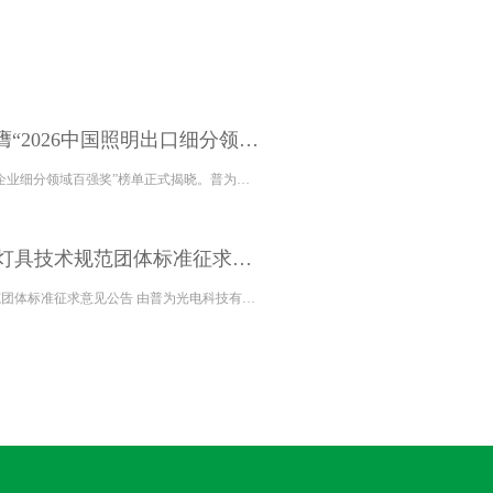
普为光电（PVTECH）荣膺“2026中国照明出口细分领域百强——光源十强”
近日，备受瞩目的“2026中国照明出口企业细分领域百强奖”榜单正式揭晓。普为光电（PVTECH）凭借在照明出口领域的卓越市场表现与强大的产品竞争力，成功入选“光源十强” ！这不仅是业界对普为光电深耕海外市场、坚持...
关于制定港口高杆灯照明灯具技术规范团体标准征求意见公告
关于制定港口高杆灯照明灯具技术规范团体标准征求意见公告 由普为光电科技有限公司发起的港口高杆灯照明灯具技术规范团体标准征求意见稿已编制完成，现征求有关单位和团体意见。查询征求意见稿明细可与我司联...